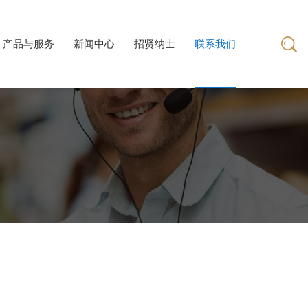
产品与服务
新闻中心
招贤纳士
联系我们
产品与服务
新闻中心
招贤纳士