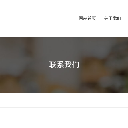
网站首页
关于我们
网站首页
关于我们